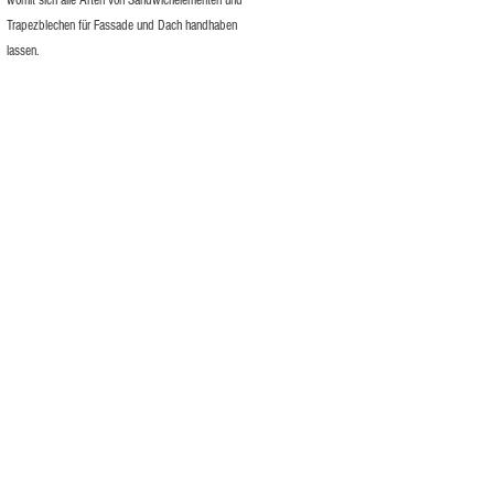
womit sich alle Arten von Sandwichelementen und
Trapezblechen für Fassade und Dach handhaben
lassen.